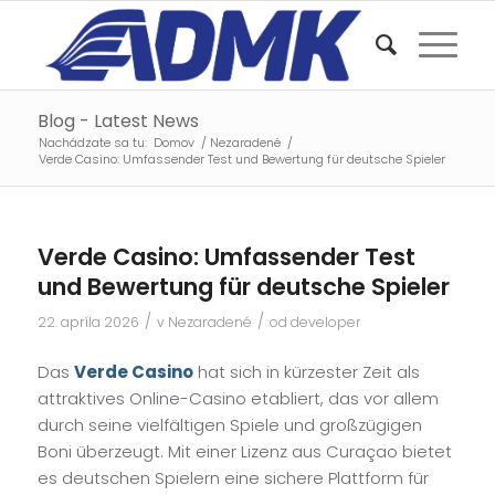
Blog - Latest News
Nachádzate sa tu:
Domov
/
Nezaradené
/
Verde Casino: Umfassender Test und Bewertung für deutsche Spieler
Verde Casino: Umfassender Test
und Bewertung für deutsche Spieler
/
/
22. apríla 2026
v
Nezaradené
od
developer
Das
Verde Casino
hat sich in kürzester Zeit als
attraktives Online-Casino etabliert, das vor allem
durch seine vielfältigen Spiele und großzügigen
Boni überzeugt. Mit einer Lizenz aus Curaçao bietet
es deutschen Spielern eine sichere Plattform für