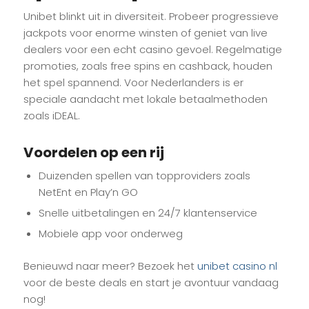
Unibet blinkt uit in diversiteit. Probeer progressieve
jackpots voor enorme winsten of geniet van live
dealers voor een echt casino gevoel. Regelmatige
promoties, zoals free spins en cashback, houden
het spel spannend. Voor Nederlanders is er
speciale aandacht met lokale betaalmethoden
zoals iDEAL.
Voordelen op een rij
Duizenden spellen van topproviders zoals
NetEnt en Play’n GO
Snelle uitbetalingen en 24/7 klantenservice
Mobiele app voor onderweg
Benieuwd naar meer? Bezoek het
unibet casino nl
voor de beste deals en start je avontuur vandaag
nog!