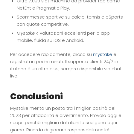
Oltre 7.000 slot machine da provider top come
NetEnt e Pragmatic Play.
Scommesse sportive su calcio, tennis e eSports
con quote competitive.
Mystake 4
valutazioni eccellenti per la app
mobile, fluida su iOS e Android.
Per accedere rapidamente, clicca su
mystake
e
registrati in pochi minuti. Il supporto clienti 24/7 in
italiano è un altro plus, sempre disponibile via chat
live.
Conclusioni
Mystake merita un posto tra i migliori casinò del
2023 per affidabilità e divertimento. Provalo oggi e
scopri perché migliaia di italiani lo scelgono ogni
giorno. Ricorda di giocare responsabilmente!