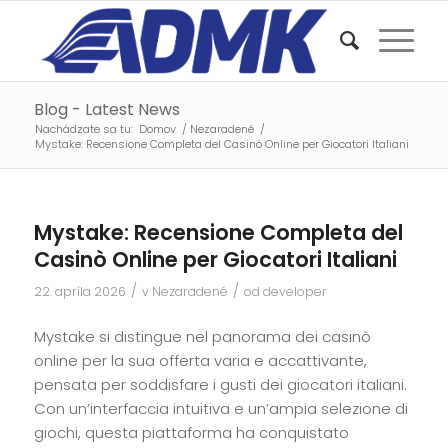
Blog - Latest News
Nachádzate sa tu:
Domov
/
Nezaradené
/
Mystake: Recensione Completa del Casinò Online per Giocatori Italiani
Mystake: Recensione Completa del
Casinò Online per Giocatori Italiani
/
/
22. apríla 2026
v
Nezaradené
od
developer
Mystake si distingue nel panorama dei casinò
online per la sua offerta varia e accattivante,
pensata per soddisfare i gusti dei giocatori italiani.
Con un’interfaccia intuitiva e un’ampia selezione di
giochi, questa piattaforma ha conquistato