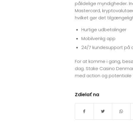
pålidelige myndigheder. Ind
Mastercard, kryptovalutae
hvilket gør det tilgængeligt 
Hurtige udbetalinger
Mobilvenlig app
24/7 kundesupport på 
For at komme i gang, bes
dag. Stake Casino Denmark
med action og potentiale f
Zdielať na