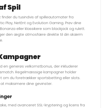
af Spil
k
finder du tusindvis af spilleautomater fra
 Play, NetEnt og Evolution Gaming. Prøv dine
onanza eller klassikere som blackjack og rulett.
nger den ægte atmosfære direkte til din skærm
e.
 Kampagner
d en generøs velkomstbonus, der inkluderer
ingsmatch. Regelmæssige kampagner holder
 om du foretrækker sportsbetting eller slots.
r at maksimere dine gevinster.
inger
take, med avanceret SSL-kryptering og licens fra