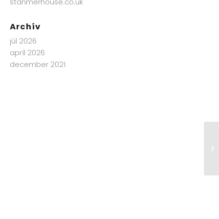
stanmerhouse.co.uk
Archív
júl 2026
apríl 2026
december 2021
Ma
je