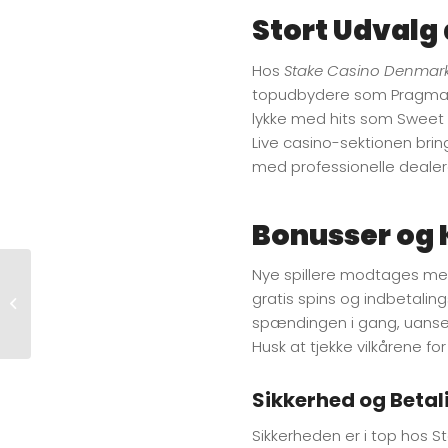
Stort Udvalg 
Hos
Stake Casino Denmar
topudbydere som Pragmatic
lykke med hits som Sweet B
Live casino-sektionen bri
med professionelle dealer
Bonusser og
Nye spillere modtages me
Spinbet: Kiwi’s Guide to Epic
gratis spins og indbetal
Pokies and Bonuses in NZ
spændingen i gang, uanset
Husk at tjekke vilkårene fo
Sikkerhed og Betal
Sikkerheden er i top hos S