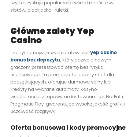
szybko zyskuje popularność wśród miłośników
slotów, blackjacka i ruletki.
Główne zalety Yep
Casino
Jednym z największych atutów jest
yep casino
bonus bez depozytu
, który pozwala nowym
graczom przetestować ofertę bez ryzyka
finansowego. Ta promocja to idealny start dla
początkujących, oferując darmowe spiny lub
kredyty na wybrane automaty. Kasyno
współpracuje z topowymi dostawcami jak NetEnt i
Pragmatic Play, gwarantując wysoką jakość grafiki i
uczciwość rozgrywki.
Oferta bonusowa i kody promocyjne