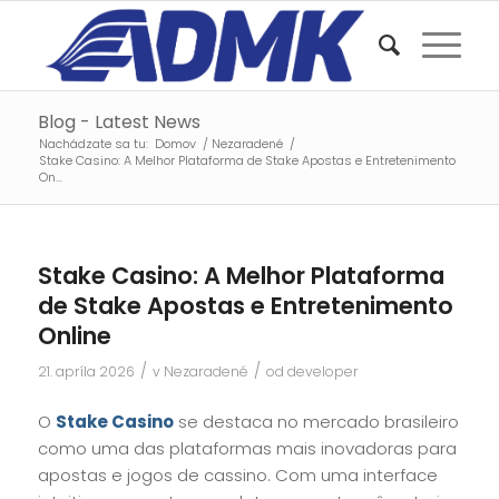
Blog - Latest News
Nachádzate sa tu:
Domov
/
Nezaradené
/
Stake Casino: A Melhor Plataforma de Stake Apostas e Entretenimento
On...
Stake Casino: A Melhor Plataforma
de Stake Apostas e Entretenimento
Online
/
/
21. apríla 2026
v
Nezaradené
od
developer
O
Stake Casino
se destaca no mercado brasileiro
como uma das plataformas mais inovadoras para
apostas e jogos de cassino. Com uma interface