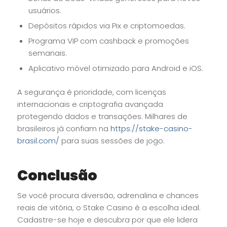
usuários.
Depósitos rápidos via Pix e criptomoedas.
Programa VIP com cashback e promoções
semanais.
Aplicativo móvel otimizado para Android e iOS.
A segurança é prioridade, com licenças
internacionais e criptografia avançada
protegendo dados e transações. Milhares de
brasileiros já confiam na
https://stake-casino-
brasil.com/
para suas sessões de jogo.
Conclusão
Se você procura diversão, adrenalina e chances
reais de vitória, o Stake Casino é a escolha ideal.
Cadastre-se hoje e descubra por que ele lidera