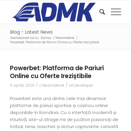
Blog - Latest News
Nachádzate sa tu:
Domov
/
Nezaradené
/
Powerbet: Platforma de Pariuri Online cu Oferte Ireziștibile
Powerbet: Platforma de Pariuri
Online cu Oferte Ireziștibile
/
/
9. apríla 2026
v
Nezaradené
od
developer
Powerbet este una dintre cele mai dinamice
platforme de pariuri sportive și cazinou online
disponibile în România. Cu o interfață modernă și
intuitivă, site-ul atrage mii de jucători pasionați de
fotbal, tenis, baschet și sloturi captivante. Lansată