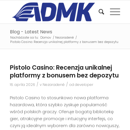
Blog - Latest News
Nachádzate sa tu:
Domov
/
Nezaradené
/
Pistolo Casino: Recenzja unikalnej platformy z bonusem bez depozytu
Pistolo Casino: Recenzja unikalnej
platformy z bonusem bez depozytu
/
/
16. apríla 2026
v
Nezaradené
od
developer
Pistolo Casino to stosunkowo nowa platforma
hazardowa, która szybko zyskuje popularność
wśród polskich graczy. Oferuje bogatą bibliotekę
gier, atrakcyjne promocje i intuicyjny interfejs, co
czyni ją idealnym wyborem dla zarówno nowicjuszy,