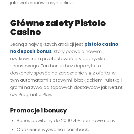
jak i weteranów kasyn online.
Główne zalety Pistolo
Casino
Jedną z największych atrakcji jest
pistolo casino
no deposit bonus
, który pozwala nowym
użytkownikom przetestować gry bez ryzyka
finansowego. Ten bonus bez depozytu to
doskonały sposób na zapoznanie się z ofertą, w
tym automatami slotowymi, blackjackiem, ruletką i
grami na żywo od topowych dostawców jak NetEnt
czy Pragmatic Play.
Promocje i bonusy
Bonus powitalny do 2000 zł + darmowe spiny.
Codzienne wyzwania i cashback.