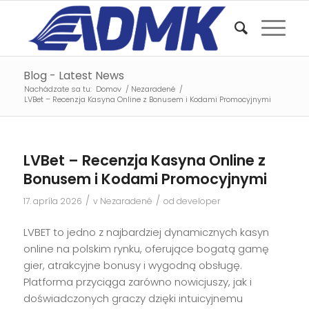
Blog - Latest News
Nachádzate sa tu:
Domov
/
Nezaradené
/
LVBet – Recenzja Kasyna Online z Bonusem i Kodami Promocyjnymi
LVBet – Recenzja Kasyna Online z
Bonusem i Kodami Promocyjnymi
/
/
17. apríla 2026
v
Nezaradené
od
developer
LVBET to jedno z najbardziej dynamicznych kasyn
online na polskim rynku, oferujące bogatą gamę
gier, atrakcyjne bonusy i wygodną obsługę.
Platforma przyciąga zarówno nowicjuszy, jak i
doświadczonych graczy dzięki intuicyjnemu