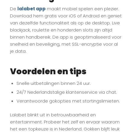
De
lalabet app
maakt mobiel spelen een plezier.
Download hem gratis voor iOS of Android en geniet
van dezelfde functionaliteit als op de desktop. Live
blackjack, roulette en honderden slots zijn altijd
binnen handbereik. De app is geoptimaliseerd voor
snelheid en beveiliging, met SSL-encryptie voor al
je data.
Voordelen en tips
Snelle uitbetalingen binnen 24 uur.
24/7 Nederlandstalige klantenservice via chat.
Verantwoorde gokopties met stortingslimieten.
Lalabet blinkt uit in betrouwbaarheid en
entertainment. Probeer het zelf en ervaar waarom
het een topkeuze is in Nederland. Gokken blijft leuk