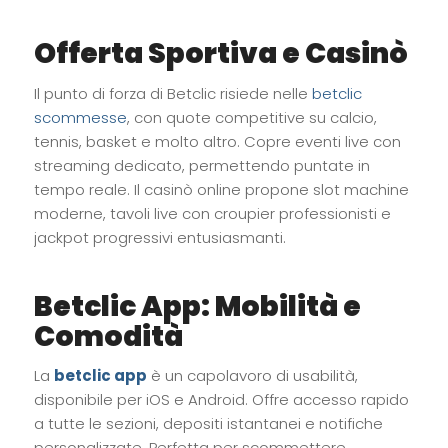
Offerta Sportiva e Casinò
Il punto di forza di Betclic risiede nelle
betclic
scommesse
, con quote competitive su calcio,
tennis, basket e molto altro. Copre eventi live con
streaming dedicato, permettendo puntate in
tempo reale. Il casinò online propone slot machine
moderne, tavoli live con croupier professionisti e
jackpot progressivi entusiasmanti.
Betclic App: Mobilità e
Comodità
La
betclic app
è un capolavoro di usabilità,
disponibile per iOS e Android. Offre accesso rapido
a tutte le sezioni, depositi istantanei e notifiche
personalizzate. Perfetta per scommettere