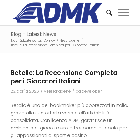
Blog - Latest News
Nachádzate sa tu:
Domov
/
Nezaradené
/
Betclic: La Recensione Completa per i Giocatori Italiani
Betclic: La Recensione Completa
per i Giocatori Italiani
/
/
23. apríla 2026
v
Nezaradené
od
developer
Betclic è uno dei bookmaker più apprezzati in Italia,
grazie alla sua offerta varia e all’affidabilità
consolidata. Con licenza ADM, garantisce un
ambiente di gioco sicuro e trasparente, ideale per
gli appassionati di sport e casinò.