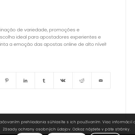
binação de variedade, promoções e
 escolha ideal para apostadores experientes e
sinta a emoção das apostas online de alto nível!
račovaním prehliadania súhlasíte s ich používaním. Viac informácií
Zásady ochrany osobných údajov. Odkaz nájdete v päte stránky.