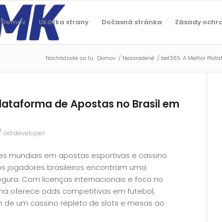
Domov
Ukážka strany
Dočasná stránka
Zásady ochr
Nachádzate sa tu:
Domov
/
Nezaradené
/
bet365: A Melhor Plat
Plataforma de Apostas no Brasil em
/
od
developer
es mundiais em apostas esportivas e cassino
 os jogadores brasileiros encontram uma
gura. Com licenças internacionais e foco no
ma oferece odds competitivas em futebol,
m de um cassino repleto de slots e mesas ao